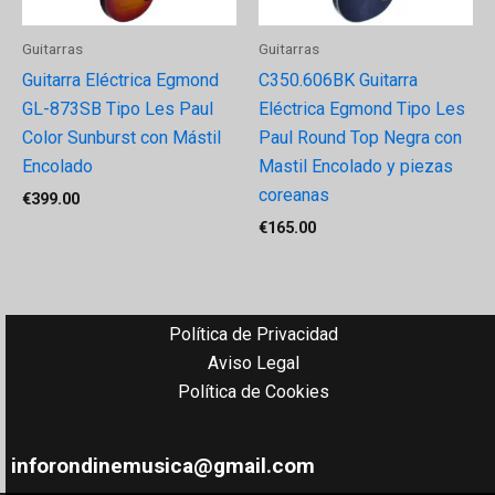
Guitarras
Guitarras
Guitarra Eléctrica Egmond
C350.606BK Guitarra
GL-873SB Tipo Les Paul
Eléctrica Egmond Tipo Les
Color Sunburst con Mástil
Paul Round Top Negra con
Encolado
Mastil Encolado y piezas
coreanas
€
399.00
€
165.00
Política de Privacidad
Aviso Legal
Política de Cookies
inforondinemusica@gmail.com