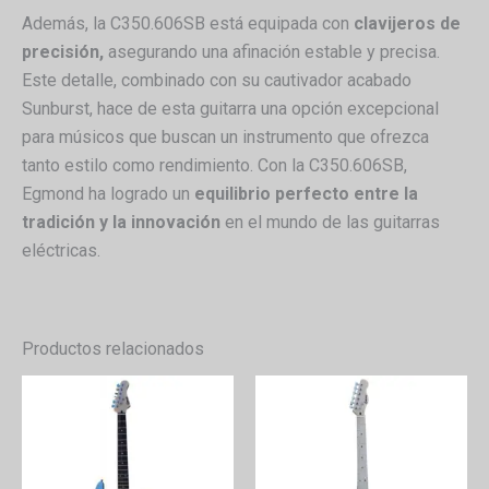
Además, la C350.606SB está equipada con
clavijeros de
precisión,
asegurando una afinación estable y precisa.
Este detalle, combinado con su cautivador acabado
Sunburst, hace de esta guitarra una opción excepcional
para músicos que buscan un instrumento que ofrezca
tanto estilo como rendimiento. Con la C350.606SB,
Egmond ha logrado un
equilibrio perfecto entre la
tradición y la innovación
en el mundo de las guitarras
eléctricas.
Productos relacionados