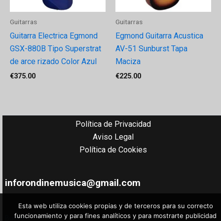
Guitarras
Guitarras
Guitarra Electrica Egmond
Egmond Guitarra Acustica
GSX-880B Tipo Superstrat
AV-51 Sunburst Tapa
de arce rizado Color Azul
Maciza
€
375.00
€
225.00
Política de Privacidad
Aviso Legal
Política de Cookies
inforondinemusica@gmail.com
Esta web utiliza cookies propias y de terceros para su correcto
funcionamiento y para fines analíticos y para mostrarte publicidad
Buscar