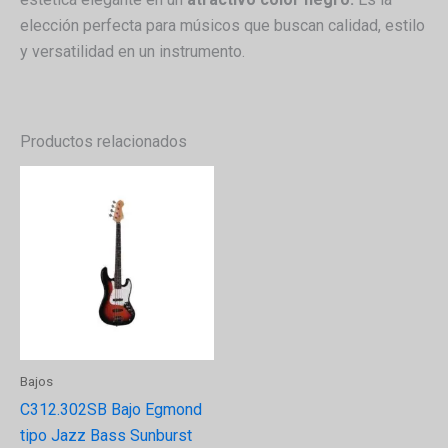
elección perfecta para músicos que buscan calidad, estilo
y versatilidad en un instrumento.
Productos relacionados
Bajos
C312.302SB Bajo Egmond
tipo Jazz Bass Sunburst